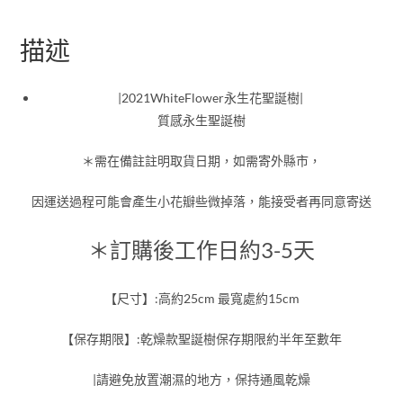
描述
|2021WhiteFlower永生花聖誕樹|
質感永生聖誕樹
＊需在備註註明取貨日期，如需寄外縣市，
因運送過程可能會產生小花瓣些微掉落，能接受者再同意寄送
＊訂購後工作日約3-5天
【尺寸】:高約25cm 最寬處約15cm
【保存期限】:乾燥款聖誕樹保存期限約半年至數年
|請避免放置潮濕的地方，保持通風乾燥