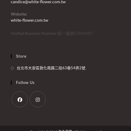
candice@white-flower.com.tw
Website:
white-flower.com.tw
Unified Business Number
統一編號52824687
Store
台北市大安區敦化南路二段63巷54弄2號
Follow Us