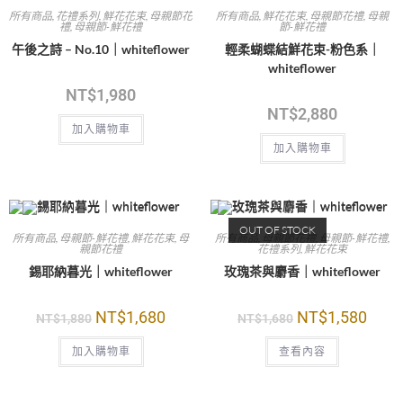
所有商品
,
花禮系列
,
鮮花花束
,
母親節花
所有商品
,
鮮花花束
,
母親節花禮
,
母親
禮
,
母親節-鮮花禮
節-鮮花禮
午後之詩 – No.10｜whiteflower
輕柔蝴蝶結鮮花束-粉色系｜
whiteflower
NT$
1,980
NT$
2,880
加入購物車
加入購物車
OUT OF STOCK
所有商品
,
母親節-鮮花禮
,
鮮花花束
,
母
所有商品
,
母親節花禮
,
母親節-鮮花禮
,
親節花禮
花禮系列
,
鮮花花束
錫耶納暮光｜whiteflower
玫瑰茶與麝香｜whiteflower
NT$
1,680
NT$
1,580
NT$
1,880
NT$
1,680
加入購物車
查看內容