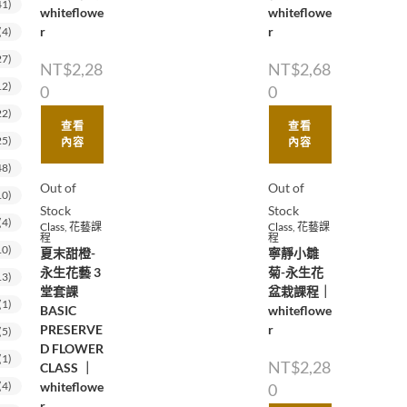
41)
whiteflowe
whiteflowe
r
r
(4)
27)
NT$
2,28
NT$
2,68
12)
0
0
22)
查看
查看
25)
內容
內容
48)
Out of
Out of
10)
Stock
Stock
(4)
Class
,
花藝課
Class
,
花藝課
程
程
10)
夏末甜橙-
寧靜小雛
永生花藝 3
菊-永生花
13)
堂套課
盆栽課程｜
(1)
BASIC
whiteflowe
PRESERVE
r
(5)
D FLOWER
(1)
NT$
2,28
CLASS ｜
whiteflowe
(4)
0
r