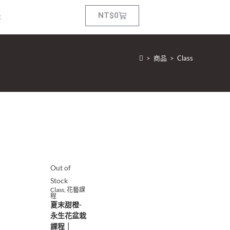
NT$
0
t
>
商品
>
Class
Out of
Stock
Class
,
花藝課
程
夏末甜橙-
永生花盆栽
課程｜