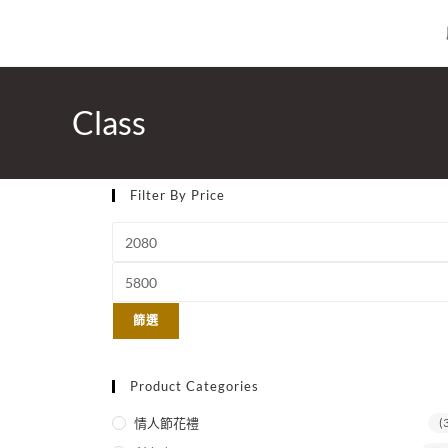
Class
Filter By Price
篩選
Product Categories
情人節花禮
(