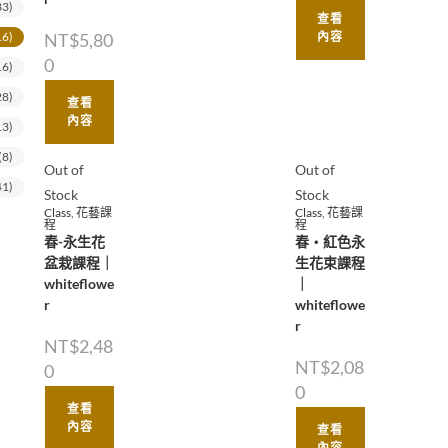
33)
查看
NT$
5,80
內容
16)
0
16)
28)
查看
內容
13)
(8)
Out of
Out of
41)
Stock
Stock
Class
,
花藝課
Class
,
花藝課
程
程
春-永生花
春・紅色永
盆栽課程｜
生花束課程
whiteflowe
｜
r
whiteflowe
r
NT$
2,48
NT$
2,08
0
0
查看
內容
查看
內容