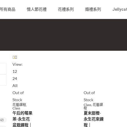
所有商品
情人節花禮
花禮系列
婚禮系列
Jellyca
View:
12
24
All
Out of
Out of
Stock
Stock
花藝課程
,
Class
,
花藝課
Class
程
午后的莓果
夏末甜橙-
茶-永生花
永生花束課
32)
盆栽課程｜
程｜