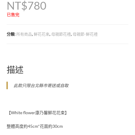
NT$
780
已售完
分類:
所有商品
,
鮮花花束
,
母親節花禮
,
母親節-鮮花禮
描述
此款只限台北縣市寄送或自取
【White flower康乃馨鮮花花束】
整體高度約45cm*花面約30cm