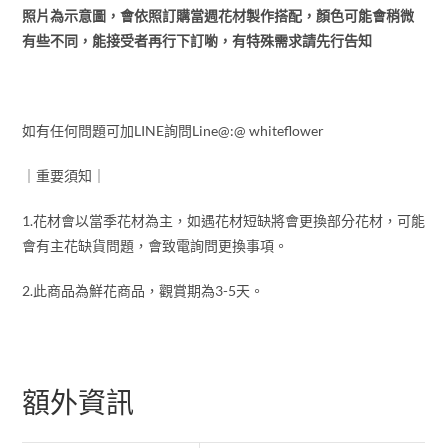
照片為示意圖，會依照訂購當週花材製作搭配，顏色可能會稍微
有些不同，能接受者再行下訂喲，有特殊需求請先行告知
如有任何問題可加
LINE
詢問
Line@:@ whiteflower
｜重要須知｜
1.花材會以當季花材為主，如遇花材短缺將會更換部分花材，可能
會有主花缺貨問題，會致電詢問更換事項。
2.此商品為鮮花商品，觀賞期為
3-5
天。
額外資訊