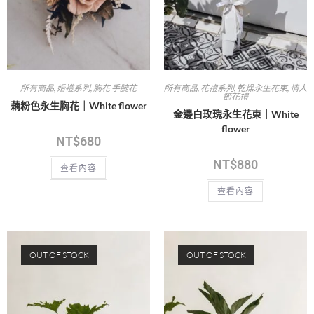
所有商品
,
婚禮系列
,
胸花 手腕花
所有商品
,
花禮系列
,
乾燥永生花束
,
情人
節花禮
藕粉色永生胸花｜White flower
金邊白玫瑰永生花束｜White
flower
NT$
680
NT$
880
查看內容
查看內容
OUT OF STOCK
OUT OF STOCK