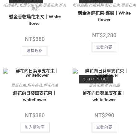
花禮系列
,
乾燥永生花束
,
畢業花束
,
所有
所有商品
,
花禮系列
,
鮮花花束
,
畢業花束
商品
鬱金香鮮花束-繽紛｜White
鬱金香乾燥花束(S)｜White
flower
flower
NT$
2,280
NT$
380
查看內容
選擇規格
OUT OF STOCK
畢業花束
,
所有商品
,
鮮花花束
畢業花束
,
所有商品
鮮花向日葵單支花束｜
鮮花向日葵單支花束｜
whiteflower
whiteflower
NT$
380
NT$
290
加入購物車
查看內容