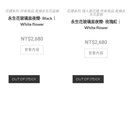
OUT OF STOCK
OUT OF STOCK
畢業花束
,
乾燥永生花束
,
花禮系列
,
所有
乾燥永生花盆栽
,
花禮系列
,
所有商品
商品
永生花盆-Black ｜White flower
永生花玻璃盅夜燈-寧靜 ｜White
flower
NT$
2,280
NT$
1,980
查看內容
查看內容
OUT OF STOCK
OUT OF STOCK
畢業花束
,
乾燥永生花盆栽
,
花禮系列
,
所
母親節花禮
,
母親節-永生花禮
,
乾燥永生
有商品
花盆栽
,
所有商品
,
花禮系列
特價
永生花盆-寧靜｜White flower
永生提籃花盆-薰衣草粉｜White
flower
NT$
1,780
NT$
1,580
NT$
1,780
查看內容