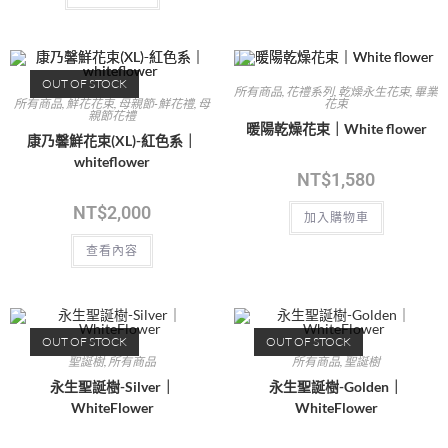
OUT OF STOCK
所有商品
,
花禮系列
,
乾燥永生花束
,
畢業
所有商品
,
鮮花花束
,
母親節-鮮花禮
,
母
花束
親節花禮
暖陽乾燥花束｜White flower
康乃馨鮮花束(XL)-紅色系｜
whiteflower
NT$
1,580
NT$
2,000
加入購物車
查看內容
OUT OF STOCK
OUT OF STOCK
聖誕樹
,
所有商品
所有商品
,
聖誕樹
永生聖誕樹-Silver｜
永生聖誕樹-Golden｜
WhiteFlower
WhiteFlower