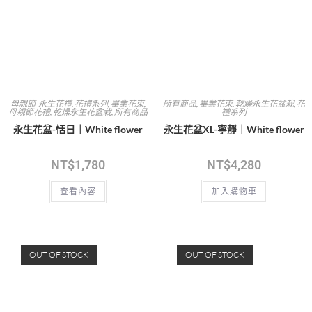
NT$
2,680
NT$
1,780
查看內容
查看內容
OUT OF STOCK
聖誕樹
,
所有商品
所有商品
,
鮮花花束
,
花禮系列
,
情人節花
禮
永生花聖誕樹-黑玫瑰s｜
流沙玫瑰鮮花束｜White flower
WhiteFlower
NT$
3,680
NT$
1,780
加入購物車
查看內容
OUT OF STOCK
婚禮系列
,
鮮花捧花
,
所有商品
鮮花捧花
,
婚禮系列
,
所有商品