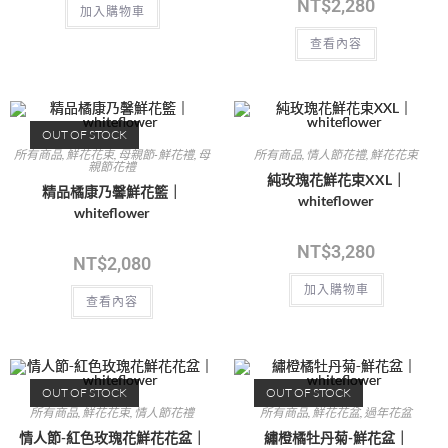
NT$
2,280
加入購物車
查看內容
OUT OF STOCK
所有商品
,
鮮花花束
,
母親節-鮮花禮
,
母
所有商品
,
情人節花禮
,
鮮花花束
親節花禮
純玫瑰花鮮花束XXL｜
精品橘康乃馨鮮花籃｜
whiteflower
whiteflower
NT$
3,280
NT$
2,080
加入購物車
查看內容
OUT OF STOCK
OUT OF STOCK
所有商品
,
鮮花花束
,
情人節花禮
所有商品
,
鮮花花盆
,
過年花盆
情人節-紅色玫瑰花鮮花花盆｜
繡橙橘牡丹菊-鮮花盆｜