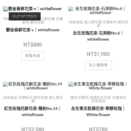
OUT OF STOCK
所有商品
,
母親節花禮
,
情人節花禮
,
花禮
所有商品
,
情人節花禮
,
花禮系列
,
鮮花花
系列
,
鮮花花束
束
鬱金香鮮花束-s｜whiteflower
永生玫瑰花束-石英粉No.6｜
whiteflower
NT$
880
NT$
1,980
查看內容
加入購物車
所有商品
,
花禮系列
,
鮮花花束
,
情人節花
胸花 手腕花
,
乾燥永生花束
,
花禮系列
,
禮
所有商品
紅色玫瑰花鮮花束-簡約No.14｜
永生單支乾燥花束-寧靜玫瑰｜
whiteflower
White flower
NT$
2,580
NT$
780