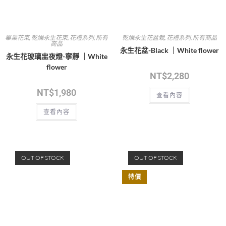
查看內容
OUT OF STOCK
母親節-永生花禮
,
花禮系列
,
畢業花束
,
所有商品
,
畢業花束
,
乾燥永生花盆栽
,
花
母親節花禮
,
乾燥永生花盆栽
,
所有商品
禮系列
永生花盆-恬日｜White flower
永生花盆XL-寧靜｜White flower
NT$
1,780
NT$
4,280
查看內容
加入購物車
OUT OF STOCK
OUT OF STOCK
所有商品
,
乾燥永生花盆栽
,
花禮系列
所有商品
,
花禮系列
,
乾燥永生花盆栽
永生花盆-瑪莉｜White flower
永生花盆-秋橙｜White flower
NT$
3,380
NT$
3,380