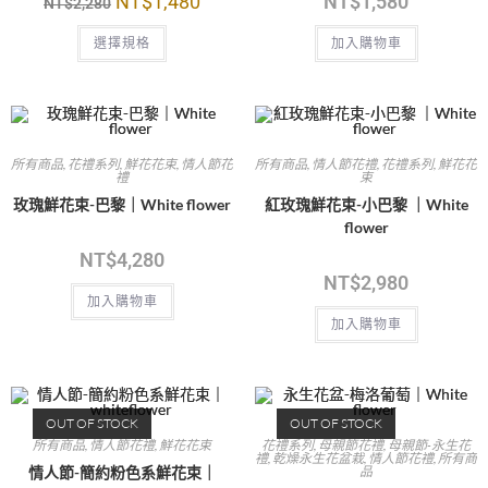
NT$
1,480
NT$
1,580
NT$
2,280
選擇規格
加入購物車
所有商品
,
花禮系列
,
鮮花花束
,
情人節花
所有商品
,
情人節花禮
,
花禮系列
,
鮮花花
禮
束
玫瑰鮮花束-巴黎｜White flower
紅玫瑰鮮花束-小巴黎 ｜White
flower
NT$
4,280
NT$
2,980
加入購物車
加入購物車
OUT OF STOCK
OUT OF STOCK
所有商品
,
情人節花禮
,
鮮花花束
花禮系列
,
母親節花禮
,
母親節-永生花
禮
,
乾燥永生花盆栽
,
情人節花禮
,
所有商
情人節-簡約粉色系鮮花束｜
品