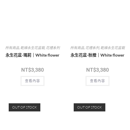
玫瑰鮮花捧花-微光｜White
玫瑰鮮花捧花-橙夏｜White
flower
flower
NT$
3,280
NT$
3,280
加入購物車
查看內容
OUT OF STOCK
鮮花捧花
,
婚禮系列
,
所有商品
所有商品
,
畢業花束
,
鮮花花束
,
情人節花
禮
,
花禮系列
玫瑰鮮花捧花-純白｜White
玫瑰鮮花束-柔光｜White flower
flower
NT$
1,280
NT$
3,680
加入購物車
查看內容