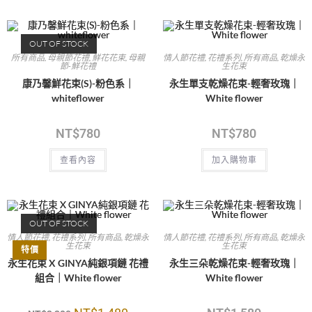
OUT OF STOCK
所有商品
,
母親節花禮
,
鮮花花束
,
母親
情人節花禮
,
花禮系列
,
所有商品
,
乾燥永
節-鮮花禮
生花束
康乃馨鮮花束(S)-粉色系｜
永生單支乾燥花束-輕奢玫瑰｜
whiteflower
White flower
NT$
780
NT$
780
查看內容
加入購物車
OUT OF STOCK
情人節花禮
,
花禮系列
,
所有商品
,
乾燥永
情人節花禮
,
花禮系列
,
所有商品
,
乾燥永
生花束
生花束
特價
永生花束 X GINYA純銀項鏈 花禮
永生三朵乾燥花束-輕奢玫瑰｜
組合｜White flower
White flower