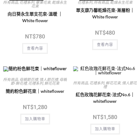
所有商品
,
花禮系列
,
畢業花束
,
乾燥永生
花禮系列
,
所有商品
,
乾燥永生花束
花束
單支康乃馨乾燥花束-漸層粉｜
向日葵永生單支花束-溫暖 ｜
White flower
White flower
NT$
480
NT$
780
查看內容
查看內容
所有商品
,
母親節花禮
,
情人節花禮
,
母親
所有商品
,
花禮系列
,
鮮花花束
,
情人節花
節-鮮花禮
,
花禮系列
,
鮮花花束
禮
簡約粉色鮮花束｜whiteflower
紅色玫瑰花鮮花束-法式No.6｜
whiteflower
NT$
1,280
NT$
1,580
加入購物車
加入購物車