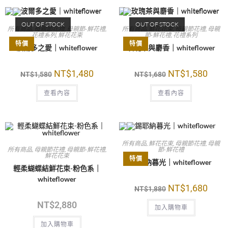
OUT OF STOCK
OUT OF STOCK
所有商品
,
母親節花禮
,
母親節-鮮花禮
,
所有商品
,
鮮花花束
,
母親節花禮
,
母親
花禮系列
,
鮮花花束
節-鮮花禮
,
花禮系列
特價
特價
波爾多之愛｜whiteflower
玫瑰茶與麝香｜whiteflower
NT$
1,480
NT$
1,580
NT$
1,580
NT$
1,680
查看內容
查看內容
所有商品
,
鮮花花束
,
母親節花禮
,
母親
所有商品
,
母親節花禮
,
母親節-鮮花禮
,
節-鮮花禮
鮮花花束
特價
錫耶納暮光｜whiteflower
輕柔蝴蝶結鮮花束-粉色系｜
whiteflower
NT$
1,680
NT$
1,880
NT$
2,880
加入購物車
加入購物車