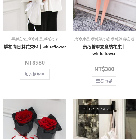
畢業花束
,
所有商品
,
鮮花花束
所有商品
,
母親節花禮
,
母親節-鮮花禮
鮮花向日葵花束M｜whiteflower
康乃馨單支盒裝花束｜
whiteflower
NT$
980
NT$
380
加入購物車
查看內容
OUT OF STOCK