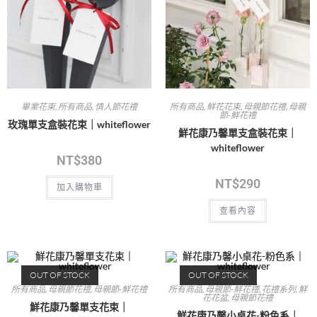
畢業花束
,
所有商品
,
情人節花禮
所有商品
,
鮮花花束
,
母親節花禮
,
母親
節-鮮花禮
玫瑰單支盒裝花束｜whiteflower
鮮花康乃馨單支盒裝花束｜
whiteflower
NT$
380
NT$
290
加入購物車
查看內容
OUT OF STOCK
OUT OF STOCK
所有商品
,
母親節花禮
,
母親節-鮮花禮
所有商品
,
母親節-鮮花禮
,
花禮系列
,
鮮
花花盆
,
母親節花禮
鮮花康乃馨單支花束｜
鮮花康乃馨小桌花-粉色系｜