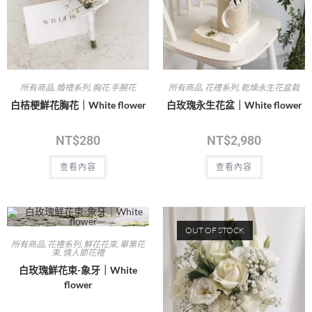
所有商品
,
婚禮系列
,
胸花 手腕花
所有商品
,
花禮系列
,
乾燥永生花盆栽
白桔梗鮮花胸花｜White flower
白玫瑰永生花盆｜White flower
NT$
280
NT$
2,980
查看內容
查看內容
OUT OF STOCK
所有商品
,
花禮系列
,
鮮花花束
,
畢業花
束
,
情人節花禮
白玫瑰鮮花束-象牙｜White
flower