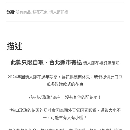
分類:
所有商品
,
鮮花花束
,
情人節花禮
描述
此款只限自取、台北縣市寄送
情人節花禮訂購須知
2024年因情人節在過年期間，鮮花供應商休息，我們提供進口厄
瓜多玫瑰款式的花束
花材以”玫瑰” 為主，沒有其他的配花唷！
*進口玫瑰的花頭的尺寸會因為國外天氣因素影響，導致大小不
一，可能會有大有小哦！