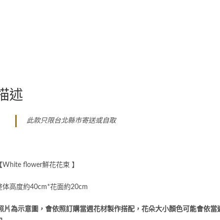
描述
此款只限台北縣市寄送或自取
White flower鮮花花束 】
整体高度約40cm*花面約20cm
照片為示意圖，會依照訂購當週花材製作搭配，花朵大小顏色可能會依當