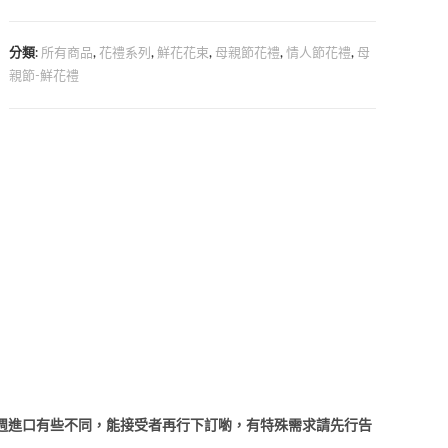
分類:
所有商品
,
花禮系列
,
鮮花花束
,
母親節花禮
,
情人節花禮
,
母
親節-鮮花禮
週進口有些不同，能接受者再行下訂喲，有特殊需求請先行告