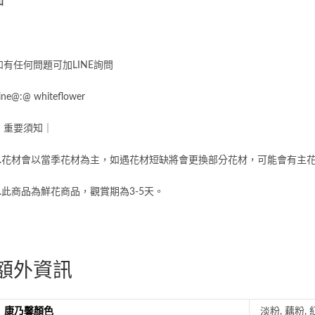
知
如有任何問題可加
LINE
詢問
ine@:@ whiteflower
｜重要須知｜
1.花材會以當季花材為主，如遇花材短缺將會更換部分花材，可能會有主
2.此商品為鮮花商品，觀賞期為
3-5
天。
額外資訊
康乃馨顏色
淡粉, 藕粉,