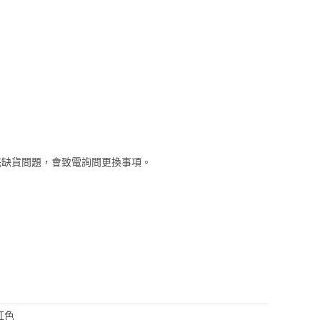
花缺貨問題，會致電詢問更換事項。
 紅色