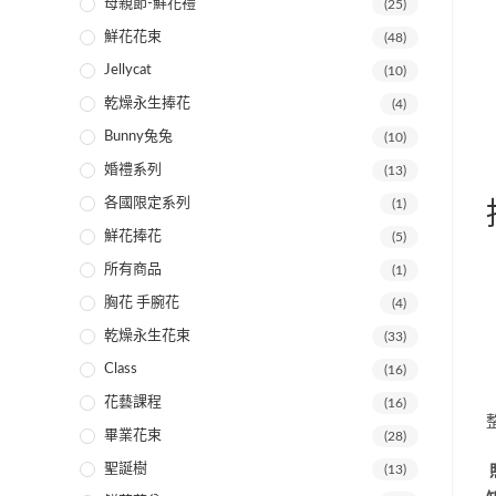
母親節-鮮花禮
(25)
鮮花花束
(48)
Jellycat
(10)
乾燥永生捧花
(4)
Bunny兔兔
(10)
婚禮系列
(13)
各國限定系列
(1)
鮮花捧花
(5)
所有商品
(1)
胸花 手腕花
(4)
乾燥永生花束
(33)
Class
(16)
【
花藝課程
(16)
畢業花束
(28)
聖誕樹
(13)