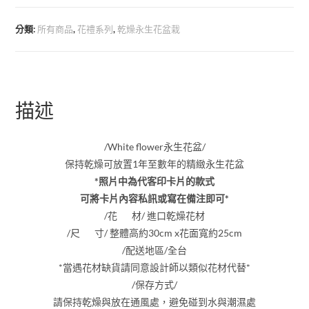
分類:
所有商品
,
花禮系列
,
乾燥永生花盆栽
描述
/White flower永生花盆/
保持乾燥可放置1年至數年的精緻永生花盆
*照片中為代客印卡片的款式
可將卡片內容私訊或寫在備注即可*
/花 材/ 進口乾燥花材
/尺 寸/ 整體高約30cm x花面寬約25cm
/配送地區/全台
*當遇花材缺貨請同意設計師以類似花材代替*
/保存方式/
請保持乾燥與放在通風處，避免碰到水與潮濕處