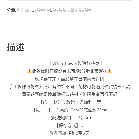
分類:
所有商品
,
花禮系列
,
鮮花花束
,
情人節花禮
描述
｜White flower玫瑰鮮花束｜
此款僅限自取或台北市/部分新北市運送
玫瑰鮮花束，需於拿花日前兩天訂購
手工製作可能會與照片有些許不同，花材可能遇到缺貨情形，請
同意花藝師更換其他相似花材，能接受者再行下訂
【花 材】：玫瑰、尤加利⋯等
【尺 寸】：高約40cm X 花面約35cm
【配送地區】：台北市
【保存方式】：
鮮花觀賞期約3至5天