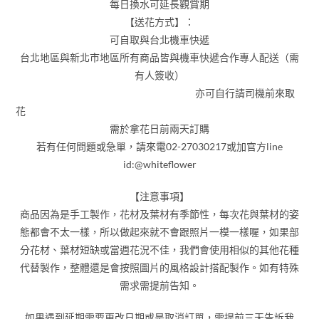
每日換水可延長觀賞期
【送花方式】：
可自取與台北機車快遞
台北地區與新北市地區所有商品皆與機車快遞合作專人配送（需
有人簽收）
亦可自行請司機前來取
花
需於拿花日前兩天訂購
若有任何問題或急單，請來電02-27030217或加官方line
id:@whiteflower
【注意事項】
商品因為是手工製作，花材及葉材有季節性，每次花與葉材的姿
態都會不太一樣，所以做起來就不會跟照片一模一樣喔，如果部
分花材、葉材短缺或當週花況不佳，我們會使用相似的其他花種
代替製作，整體還是會按照圖片的風格設計搭配製作。如有特殊
需求需提前告知。
如果遇到延期需要更改日期或是取消訂單，需提前三天告訴我