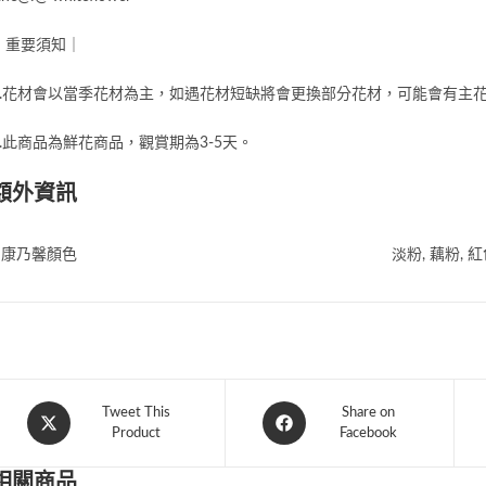
｜重要須知｜
1.花材會以當季花材為主，如遇花材短缺將會更換部分花材，可能會有主
2.此商品為鮮花商品，觀賞期為
3-5
天。
額外資訊
康乃馨顏色
淡粉, 藕粉, 
Tweet This
Share on
Product
Facebook
相關商品