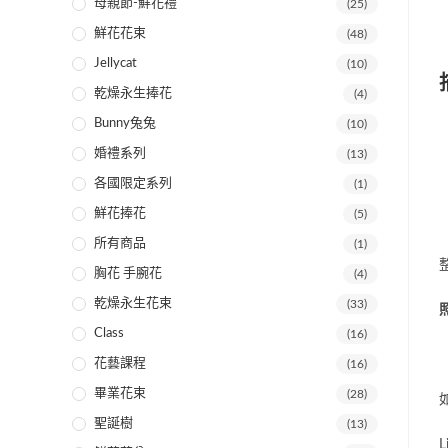
母親節-鮮花禮
(25)
鮮花花束
(48)
Jellycat
(10)
乾燥永生捧花
(4)
Bunny兔兔
(10)
婚禮系列
(13)
各國限定系列
(1)
鮮花捧花
(5)
【
所有商品
(1)
胸花 手腕花
(4)
乾燥永生花束
(33)
Class
(16)
花藝課程
(16)
畢業花束
(28)
聖誕樹
(13)
L