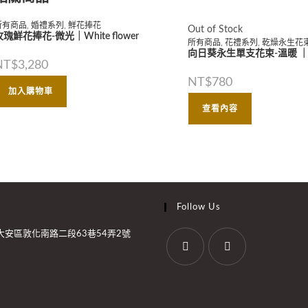
所有商品
,
婚禮系列
,
鮮花捧花
Out of Stock
玫瑰鮮花捧花-微光｜White flower
所有商品
,
花禮系列
,
乾燥永生花
向日葵永生單支花束-溫暖 ｜Whi
NT$
3,280
NT$
780
加入購物車
查看內容
Follow Us
大安區敦化南路二段63巷54弄2號