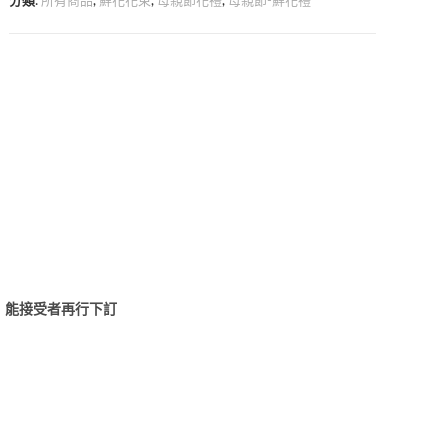
分類:
所有商品
,
鮮花花束
,
母親節花禮
,
母親節-鮮花禮
，能接受者再行下訂