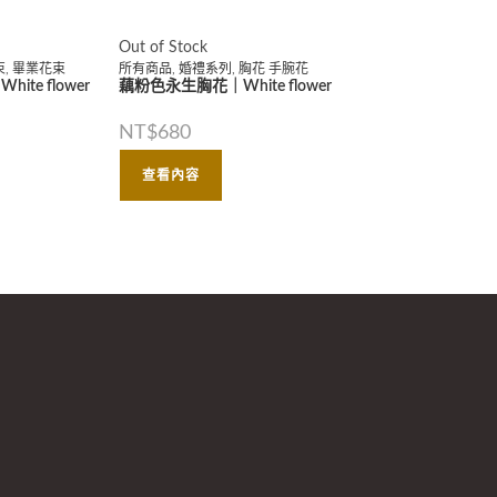
Out of Stock
束
,
畢業花束
所有商品
,
婚禮系列
,
胸花 手腕花
te flower
藕粉色永生胸花｜White flower
NT$
680
查看內容