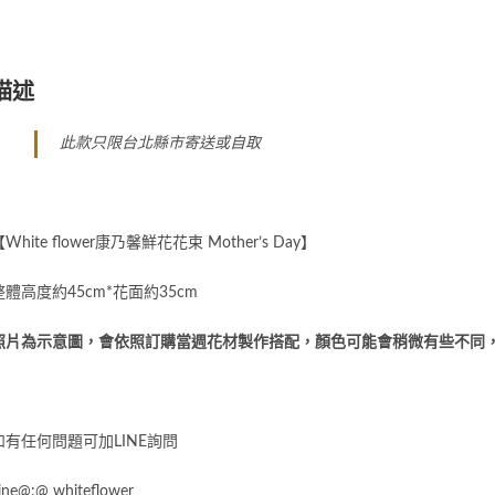
描述
此款只限台北縣市寄送或自取
White flower康乃馨鮮花花束 Mother’s Day】
整體高度約45cm*花面約35cm
照片為示意圖，會依照訂購當週花材製作搭配，顏色可能會稍微有些不同
如有任何問題可加
LINE
詢問
ine@:@ whiteflower