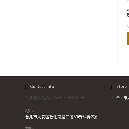
Contact Info
Store
台北乾燥花店｜WHITE FLOWER
台北市
地址:
台北市大安區敦化南路二段63巷54弄2號
電話: