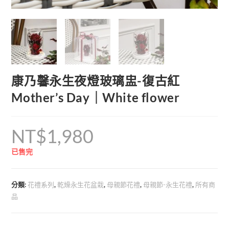
康乃馨永生夜燈玻璃盅-復古紅
Mother’s Day｜White flower
NT$
1,980
已售完
分類:
花禮系列
,
乾燥永生花盆栽
,
母親節花禮
,
母親節-永生花禮
,
所有商
品