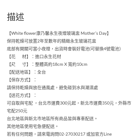
描述
【White flower康乃馨永生夜燈玻璃盅 Mother’s Day】
保持乾燥可放置2年至數年的精緻永生玻璃花盅
底部有開關可當小夜燈，出貨時會裝好電池(可替換4號電池）
【花 材】：進口永生花材
【尺 寸】：整體高約18cm X 寬約10cm
【配送地區】：全台
【保存方式】：
請保持乾燥與放在通風處，避免碰到水與潮濕處
【送花方式】：
可自取與宅配 ，台北市運費300元起，新北市運費350元，外縣市
宅配250元
台北地區與新北市地區所有商品皆與專車配送。
其他地區使用宅急便配送。
若有任何問題，請來電詢問02-27030217 或加官方Line