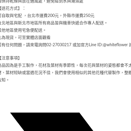
請保持乾燥與放在通風處，避免碰到水與潮濕處
【送花方式】：
可自取與宅配 ，台北市運費200元，外縣市運費250元
台北地區與新北市地區所有商品皆與機車快遞合作專人配送。
其他地區使用宅急便配送。
此為現貨，可至實體店面觀看
若有任何問題，請來電詢問02-27030217 或加官方Line ID:@whiteflower
【注意事項】
商品因為是手工製作，花材及葉材有季節性，每次花與葉材的姿態都會不
材、葉材短缺或當週花況不佳，我們會使用相似的其他花種代替製作，整
告知。