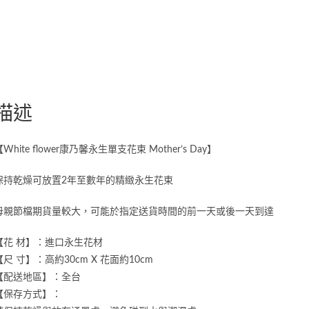
描述
White flower康乃馨永生單支花束 Mother’s Day】
保持乾燥可放置2年至數年的精緻永生花束
母親節檔期貨量較大，可能於指定送貨時間的前一天或後一天到達
【花 材】：進口永生花材
【尺 寸】：高約30cm X 花面約10cm
【配送地區】：全台
【保存方式】：