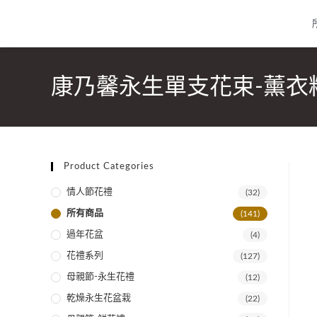
康乃馨永生單支花束-薰衣粉 Moth
Product Categories
情人節花禮
(32)
所有商品
(141)
過年花盆
(4)
花禮系列
(127)
母親節-永生花禮
(12)
乾燥永生花盆栽
(22)