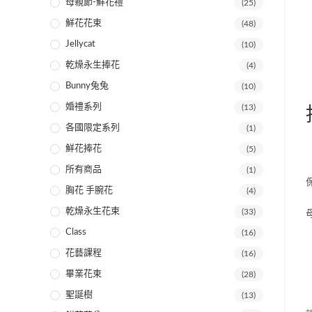
母親節-鮮花禮
(25)
鮮花花束
(48)
Jellycat
(10)
乾燥永生捧花
(4)
Bunny兔兔
(10)
婚禮系列
(13)
各國限定系列
(1)
鮮花捧花
(5)
【
所有商品
(1)
胸花 手腕花
(4)
乾燥永生花束
(33)
Class
(16)
花藝課程
(16)
畢業花束
(28)
聖誕樹
(13)