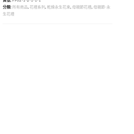
貨號:
PF02-1-2-1-1-1
分類:
所有商品
,
花禮系列
,
乾燥永生花束
,
母親節花禮
,
母親節-永
生花禮