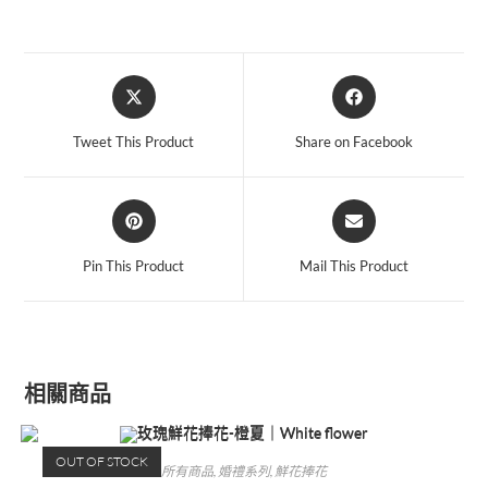
Tweet This Product
Share on Facebook
Pin This Product
Mail This Product
相關商品
OUT OF STOCK
所有商品
,
婚禮系列
,
鮮花捧花