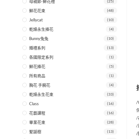
母親節-鮮花禮
(25)
鮮花花束
(48)
Jellycat
(10)
乾燥永生捧花
(4)
Bunny兔兔
(10)
婚禮系列
(13)
各國限定系列
(1)
鮮花捧花
(5)
所有商品
(1)
胸花 手腕花
(4)
乾燥永生花束
(33)
/
Class
(16)
花藝課程
(16)
畢業花束
(28)
聖誕樹
(13)