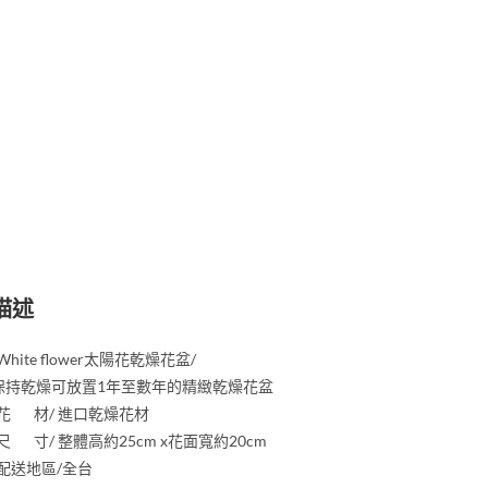
描述
White flower太陽花乾燥花盆/
保持乾燥可放置1年至數年的精緻乾燥花盆
/花 材/ 進口乾燥花材
/尺 寸/ 整體高約25cm x花面寬約20cm
/配送地區/全台