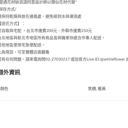
*當遇花材缺貨請同意設計師以類似花材代替*
/保存方式/
請保持乾燥與放在通風處，避免碰到水與潮濕處
【送花方式】：
可自取與宅配 ，台北市運費200元，外縣市運費250元
台北地區與新北市地區所有商品皆與機車快遞合作專人配送。
其他地區使用宅急便配送。
此為現貨，可至實體店面觀看
若有任何問題，請來電詢問02-27030217 或加官方Line ID:@whiteflower
額外資訊
顏色
焦糖, 暖黃