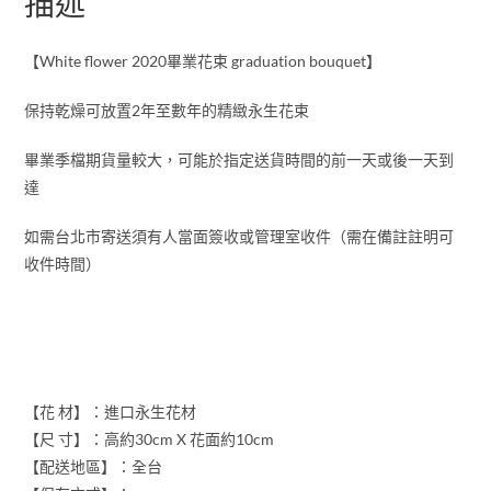
描述
【White flower 2020畢業花束 graduation bouquet】
保持乾燥可放置2年至數年的精緻永生花束
畢業季檔期貨量較大，可能於指定送貨時間的前一天或後一天到
達
如需台北市寄送須有人當面簽收或管理室收件（需在備註註明可
收件時間）
【花 材】：進口永生花材
【尺 寸】：高約30cm X 花面約10cm
【配送地區】：全台