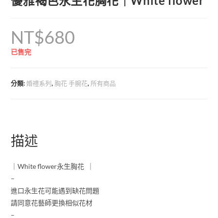
優雅褐色永生花胸花｜White flower
NT$
680
已售完
分類:
婚禮系列
,
胸花 手腕花
,
所有商品
描述
｜White flower永生胸花 ｜
–
進口永生花可能遇到缺花問題
請同意花藝師更換相似花材
–