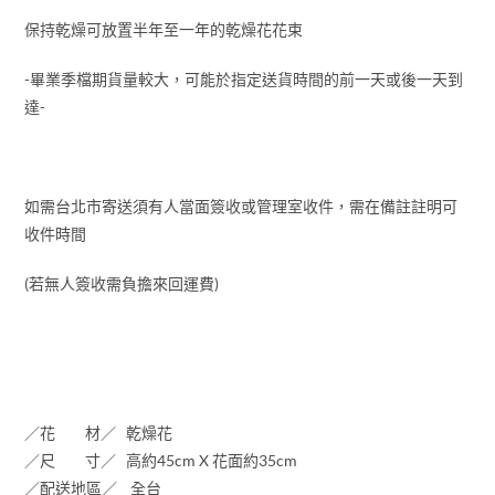
保持乾燥可放置半年至一年的乾燥花花束
-畢業季檔期貨量較大，可能於指定送貨時間的前一天或後一天到
達-
如需台北市寄送須有人當面簽收或管理室收件，需在備註註明可
收件時間
(若無人簽收需負擔來回運費)
／花 材／ 乾燥花
／尺 寸／ 高約45cm X 花面約35cm
／配送地區／ 全台