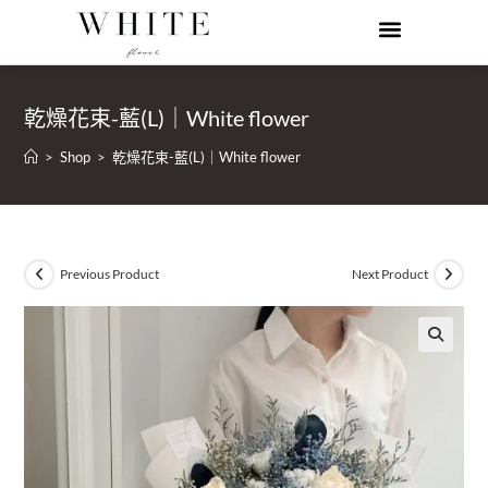
乾燥花束-藍(L)｜White flower
>
Shop
>
乾燥花束-藍(L)｜White flower
Previous Product
Next Product
🔍